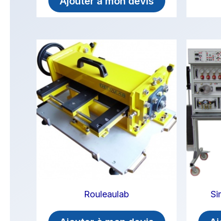
Ajouter à mon devis
Rouleaulab
Si