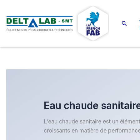
Aller
au
contenu
Recher
Eau chaude sanitair
L’eau chaude sanitaire est un élément e
croissants en matière de performance