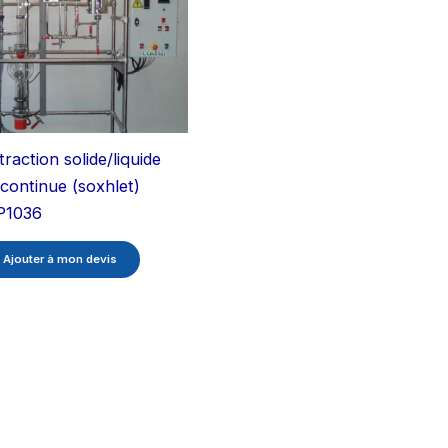
traction solide/liquide
scontinue (soxhlet)
P1036
Ajouter à mon devis