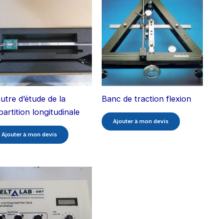
utre d’étude de la
Banc de traction flexion
partition longitudinale
Ajouter à mon devis
Ajouter à mon devis