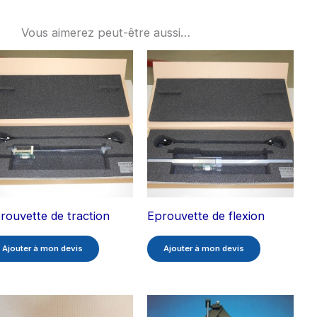
Vous aimerez peut-être aussi…
rouvette de traction
Eprouvette de flexion
Ajouter à mon devis
Ajouter à mon devis