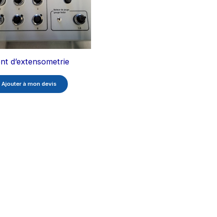
nt d’extensometrie
Ajouter à mon devis