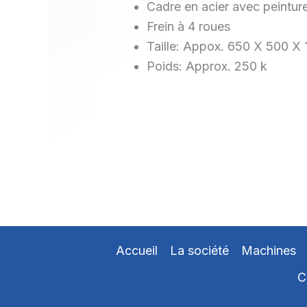
Cadre en acier avec peintur
Frein à 4 roues
Taille: Appox. 650 X 500 X
Poids: Approx. 250 k
Accueil
La société
Machines
C