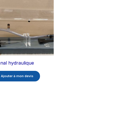
nal hydraulique
Ajouter à mon devis