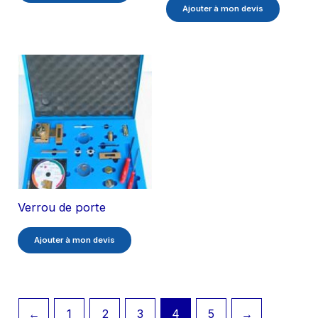
Ajouter à mon devis
Verrou de porte
Ajouter à mon devis
←
1
2
3
4
5
→